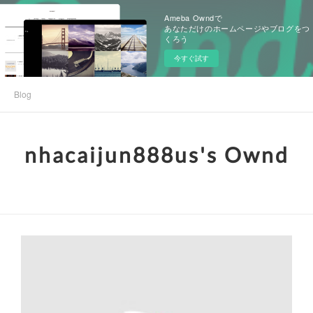
Ameba Owndで
あなただけのホームページやブログをつ
くろう
今すぐ試す
Blog
nhacaijun888us's Ownd