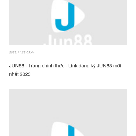
2023.11.22 03:44
JUN88 - Trang chính thức - Link đăng ký JUN88 mới
nhất 2023